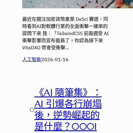
最近在關注加密貨幣產業 DeSci 賽道，同
時看到AI對軟體行業的全面衝擊一連串的
提問下來 我：「TailwindCSS 前兩週受 AI
衝擊影響而宣布裁員了。你認為接下來
VitaDAO 幣會受衝擊…
人工智能
2026-01-16
《AI 隨筆集》：
AI 引爆各行崩塌
○
後，逆勢崛起的
是什麼？0001