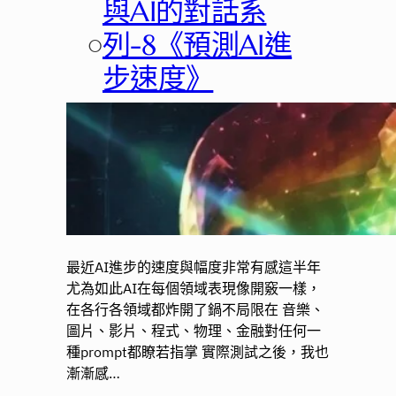
與AI的對話系
○
列-8《預測AI進
步速度》
最近AI進步的速度與幅度非常有感這半年
尤為如此AI在每個領域表現像開竅一樣，
在各行各領域都炸開了鍋不局限在 音樂、
圖片、影片、程式、物理、金融對任何一
種prompt都瞭若指掌 實際測試之後，我也
漸漸感…