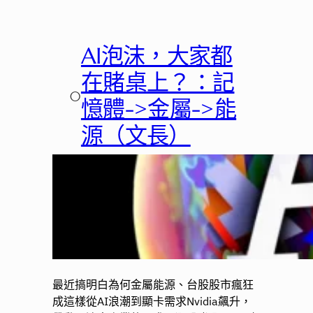
AI泡沫，大家都
在賭桌上？：記
○
憶體->金屬->能
源（文長）
最近搞明白為何金屬能源、台股股市瘋狂
成這樣從AI浪潮到顯卡需求Nvidia飆升，