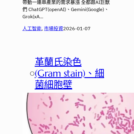
帶動一連串產業的需求暴漲 全都跟AI巨獸
們 ChatGPT(openAI)、Gemini(Google)、
Grok(xA…
人工智能
, 
市場投資
2026-01-07
革蘭氏染色
○
(Gram stain)、細
菌細胞壁