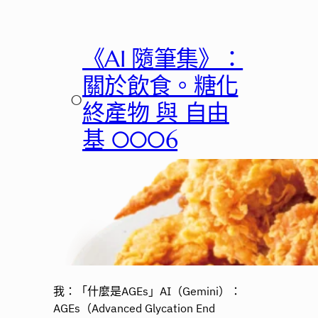
《AI 隨筆集》：
關於飲食。糖化
○
終產物 與 自由
基 0006
我：「什麼是AGEs」AI（Gemini）：
AGEs（Advanced Glycation End