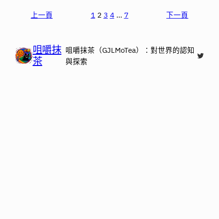
上一頁
1
2
3
4
…
7
下一頁
咀嚼抹
咀嚼抹茶（GJLMoTea）：對世界的認知
X
茶
與探索