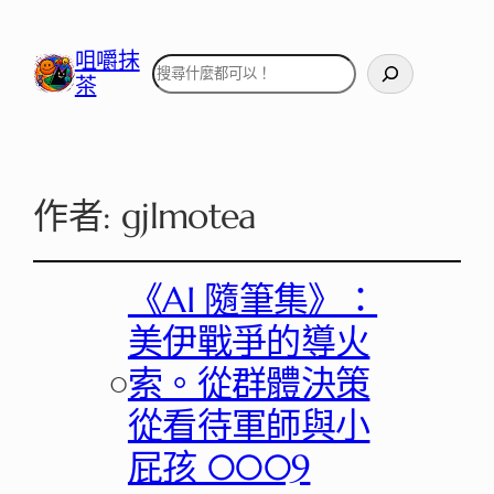
咀嚼抹
搜
茶
尋
作者:
gjlmotea
《AI 隨筆集》：
美伊戰爭的導火
○
索。從群體決策
從看待軍師與小
屁孩 0009