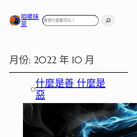
咀嚼抹
搜
茶
尋
月份:
2022 年 10 月
什麼是善 什麼是
○
惡