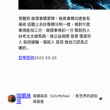
常聽到 做壞事積業障，做善事積功德會有
福祿 這聽上去好像積分制一樣，做對什麼
事情能加三分、做錯事情扣一分 幫助別人
扶老太太過馬路、做公益捐贈 是善 傷害別
人 偷拐搶騙、傷殺人 是惡 做自己認為正
確的…
哲學思辨
2022-10-25
咀嚼抹
咀嚼抹茶（GJLMoTea）：對世界的認知
X
茶
與探索