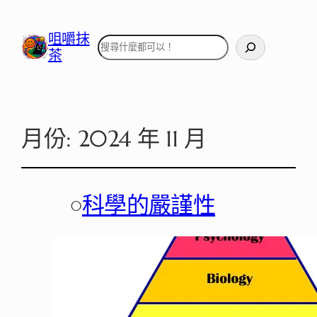
咀嚼抹
搜
茶
尋
月份:
2024 年 11 月
○
科學的嚴謹性