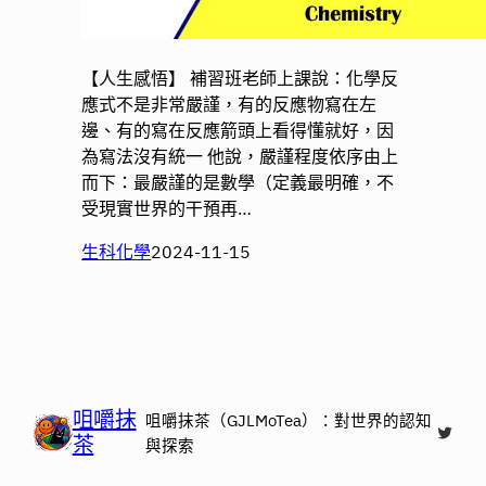
【人生感悟】 補習班老師上課說：化學反
應式不是非常嚴謹，有的反應物寫在左
邊、有的寫在反應箭頭上看得懂就好，因
為寫法沒有統一 他說，嚴謹程度依序由上
而下：最嚴謹的是數學（定義最明確，不
受現實世界的干預再…
生科化學
2024-11-15
咀嚼抹
咀嚼抹茶（GJLMoTea）：對世界的認知
X
茶
與探索