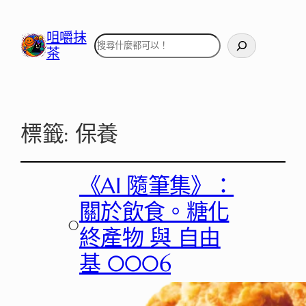
咀嚼抹
搜
茶
尋
標籤:
保養
《AI 隨筆集》：
關於飲食。糖化
○
終產物 與 自由
基 0006