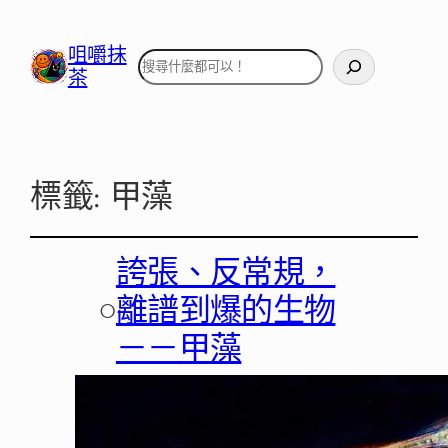
咀嚼抹
搜
茶
尋
標籤:
甲藻
誇張、反常規，
○
離譜到爆的生物
－－甲藻