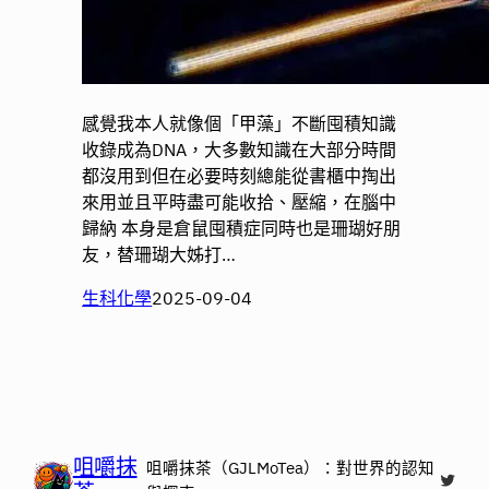
感覺我本人就像個「甲藻」不斷囤積知識
收錄成為DNA，大多數知識在大部分時間
都沒用到但在必要時刻總能從書櫃中掏出
來用並且平時盡可能收拾、壓縮，在腦中
歸納 本身是倉鼠囤積症同時也是珊瑚好朋
友，替珊瑚大姊打…
生科化學
2025-09-04
咀嚼抹
咀嚼抹茶（GJLMoTea）：對世界的認知
X