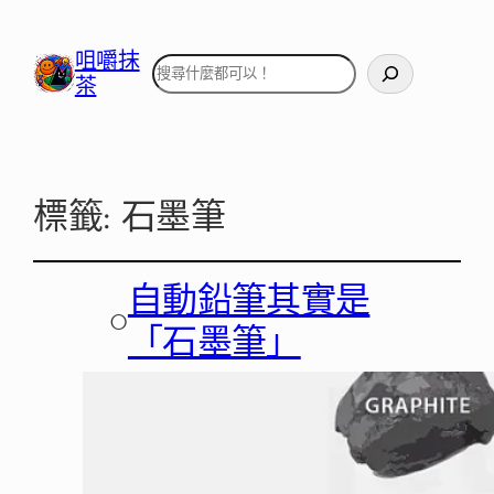
咀嚼抹
搜
茶
尋
標籤:
石墨筆
自動鉛筆其實是
○
「石墨筆」