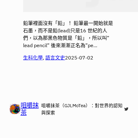
鉛筆裡面沒有「鉛」！ 鉛筆最一開始就是
石墨，而不是鉛(lead)只是16 世紀的人
們，以為那黑色物質是「鉛」，所以叫”
lead pencil” 後來漸漸正名為”pe…
生科化學
, 
語言文史
2025-07-02
咀嚼抹
咀嚼抹茶（GJLMoTea）：對世界的認知
X
茶
與探索