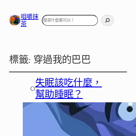
咀嚼抹
搜
茶
尋
標籤:
穿過我的巴巴
失眠該吃什麼，
○
幫助睡眠？