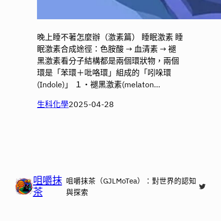
晚上睡不著怎麼辦（激素篇） 睡眠激素 睡
眠激素合成途徑：色胺酸 → 血清素 → 褪
黑激素看分子結構都是兩個環狀物，兩個
環是「苯環＋吡咯環」組成的「吲哚環
(Indole)」 １・褪黑激素(melaton…
生科化學
2025-04-28
咀嚼抹
咀嚼抹茶（GJLMoTea）：對世界的認知
X
茶
與探索