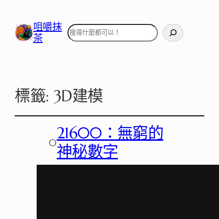
咀嚼抹
搜
茶
尋
標籤:
3D建模
21600：無窮的
○
神秘數字