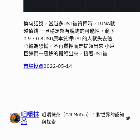
換句話說，當越多UST被質押時，LUNA就
越值錢 一旦穩定幣有脫鉤的可能性，剩下
0.9、0.8USD原本質押UST的人就失去信
心轉為恐慌，不再質押而是提領出來 小戶
巨鯨們一窩蜂的提領出來，接著UST被…
市場投資
2022-05-14
咀嚼抹
咀嚼抹茶（GJLMoTea）：對世界的認知
X
茶
與探索