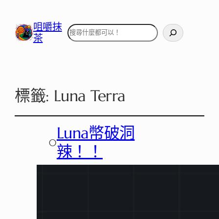
咀嚼抹
搜
茶
尋
標籤:
Luna Terra
Luna幣破洞
○
辣！！