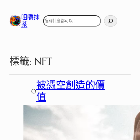
咀嚼抹
搜
茶
尋
標籤:
NFT
被憑空創造的價
○
值