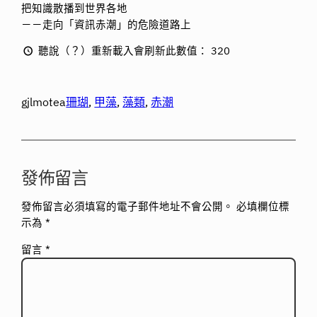
把知識散播到世界各地
－－走向「資訊赤潮」的危險道路上
聽說（？）重新載入會刷新此數值：
320
gjlmotea
珊瑚
, 
甲藻
, 
藻類
, 
赤潮
發佈留言
發佈留言必須填寫的電子郵件地址不會公開。
必填欄位標
示為
*
留言
*