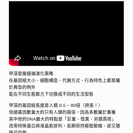
甲藻發展極端演化策略
在基因組大小、細胞構造、代謝方式、行為特性上都是屬
於典型的例外
能在不同生態壓力下切換成不同的生活型態
甲藻的基因組長度是人類 0.5 ~ 80倍（誇張！）
但總基因數量大約只有人類的兩倍，因為多數屬於重複
其中他的DNA最大的特點是「巨量、怪異、另類真核」
改用特殊蛋白與液晶態排列，長期保持極致壓縮、卻又隨
時可存取