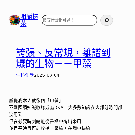
跳
至
咀嚼抹
搜
主
茶
尋
要
內
容
誇張、反常規，離譜到
爆的生物－－甲藻
生科化學
2025-09-04
感覺我本人就像個「甲藻」
不斷囤積知識收錄成為DNA，大多數知識在大部分時間都
沒用到
但在必要時刻總能從書櫃中掏出來用
並且平時盡可能收拾、壓縮，在腦中歸納