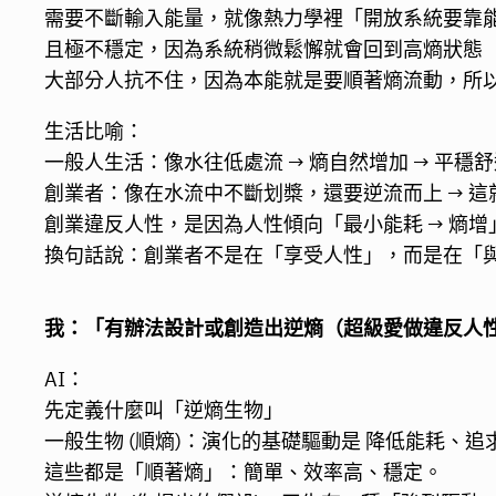
需要不斷輸入能量，就像熱力學裡「開放系統要靠
且極不穩定，因為系統稍微鬆懈就會回到高熵狀態
大部分人抗不住，因為本能就是要順著熵流動，所
生活比喻：
一般人生活：像水往低處流 → 熵自然增加 → 平穩
創業者：像在水流中不斷划槳，還要逆流而上 → 
創業違反人性，是因為人性傾向「最小能耗 → 熵增
換句話說：創業者不是在「享受人性」，而是在「
我：「有辦法設計或創造出逆熵（超級愛做違反人
AI：
先定義什麼叫「逆熵生物」
一般生物 (順熵)：演化的基礎驅動是 降低能耗、
這些都是「順著熵」：簡單、效率高、穩定。