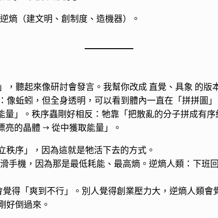
類偏逆熵（建文明、創制度、造機器）。
」，聽起來像研討會發言。我幫你改成 直覺、具象 的版
)」外型：像蚯蚓，但全身透明，可以看到體內一直在「拼拼圖
取能量」。秩序蟲剛好相反：牠靠「把散亂的分子拼成有
漂亮的晶體 → 從中獲取能量」。
立秩序」，因為這就是牠活下去的方式。
著滑手機，因為那是最低耗能、最高熵。逆熵人類：下班回
會覺得「爽到不行」。別人覺得創業壓力大，逆熵人類會
剛好倒過來。