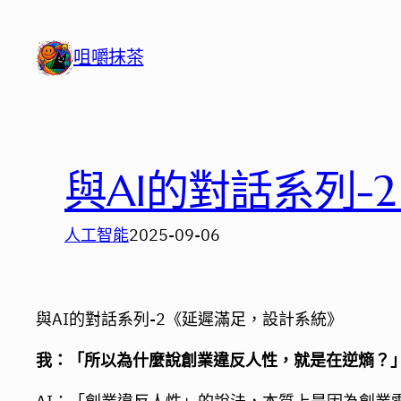
跳
至
咀嚼抹茶
主
要
內
容
與AI的對話系列
人工智能
2025-09-06
與AI的對話系列-2《延遲滿足，設計系統》
我：「所以為什麼說創業違反人性，就是在逆熵？