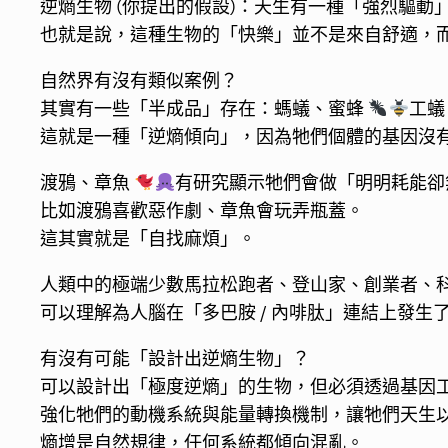
逆熵生物 (你提出的假設)：天生有一種「強烈驅
也就是說，這種生物的「快樂」並不是來自舒適，
自然界有沒有類似案例？
其實有一些「半成品」存在：螞蟻、蜜蜂
工蟻
這就是一種「逆熵傾向」，因為牠們個體的基因沒
渡鴉、章魚
有研究顯示牠們會做「明明耗能卻
比如渡鴉喜歡惡作劇、章魚會玩弄瓶蓋。
這其實就是「自找麻煩」。
人類中的極端少數馬拉松跑者、登山家、創業者、科
可以理解為人腦在「多巴胺 / 內啡肽」連結上發生
有沒有可能「設計出逆熵生物」？
可以設計出「極度逆熵」的生物，但必須透過基因
強化牠們的動機系統與能量轉換機制，讓牠們天生
熵增是自然規律，任何系統都傾向混亂。