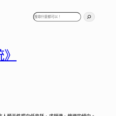
搜
尋
統》