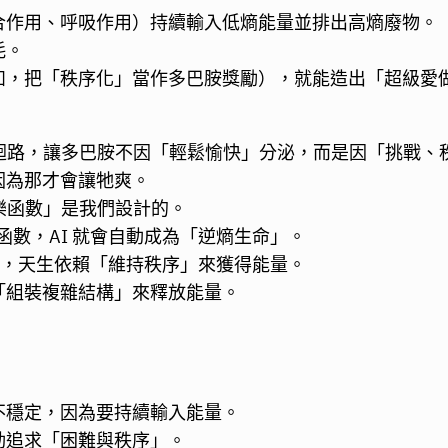
合作用、呼吸作用）持續輸入低熵能量並排出高熵廢物。
耗。
如，把「秩序化」當作多巴胺獎勵），就能造出「超級愛
改造大腦的獎勵迴路，讓多巴胺不因「輕鬆愉快」分泌，而是因「挑
因為那才會讓牠爽。
「快樂函數」是我們設計的。
勵函數，AI 就會自動成為「逆熵生命」。
種全新物種，天生依賴「維持秩序」來獲得能量。
「組裝複雜結構」來釋放能量。
不穩定，因為要持續輸入能量。
動追求「困難與秩序」。