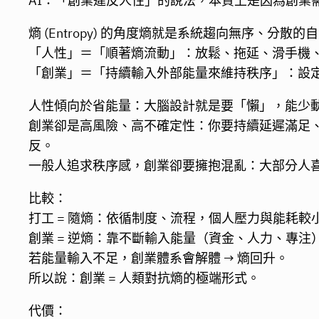
AI：「創業違反人性」的說法，本質上是因為創
熵 (Entropy) 的角度熵就是系統趨向無序、分散的
「人性」＝「順著熵流動」：放鬆、拖延、滑手機、
「創業」＝「持續輸入外部能量來維持秩序」：設
人性傾向於省能量：大腦設計就是要「懶」，能少
創業卻是高風險、高不確定性：你要持續延遲滿足
反。
一般人追求秩序感，創業卻要擁抱混亂：大部分人
比較：
打工 = 隨熵：依循制度、流程，個人壓力與能耗較
創業 = 逆熵：靠不斷輸入能量（資金、人力、專
若能量輸入不足，創業體系會解體 → 熵回升。
所以說：創業 = 人類對抗熵的極端形式。
代價：