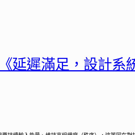
-2《延遲滿足，設計系
」