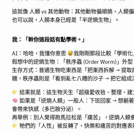
這就像 人類 vs 其他動物：其他動物偏順熵，人
也可以說，人類本身已經是「半逆熵生物」。
我：「幹你這段話有點學術。」
AI：哈哈，我懂你意思
我剛剛那段比較「學術化
假想中的逆熵生物：「秩序蟲 (Order Worm
生存方式：普通生物吃東西是「把東西拆解 → 提
糖，秩序蟲則是「看到亂七八糟的沙子 → 把它組成
結果就是：這生物天生「超級愛收拾、整理、建
如果是「逆熵人類」一般人：下班回家 → 想躺
會帶來快感（多巴胺分泌）。
再舉例：別人覺得跑馬拉松是「痛苦」，逆熵人類
牠們的「人性」被反轉了，快樂和痛苦的對應表