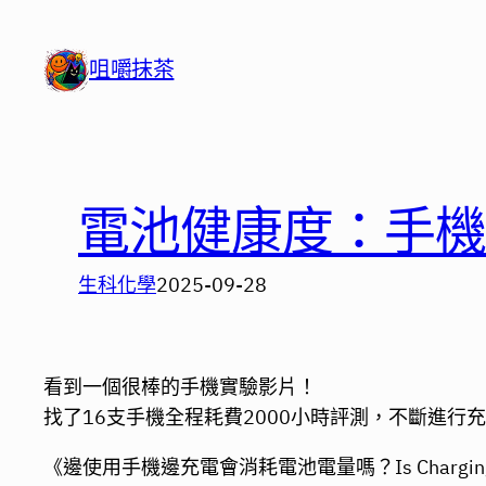
跳
至
咀嚼抹茶
主
要
內
容
電池健康度：手
生科化學
2025-09-28
看到一個很棒的手機實驗影片！
找了16支手機全程耗費2000小時評測，不斷進行
《邊使用手機邊充電會消耗電池電量嗎？Is Charging While Us