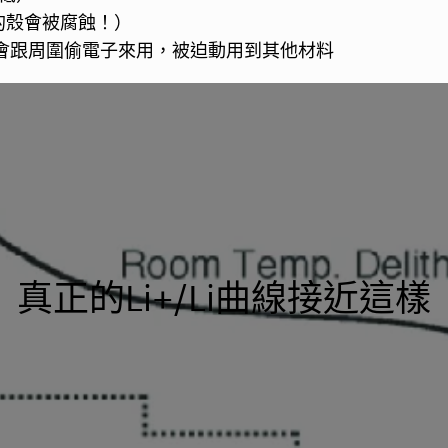
的殼會被腐蝕！）
會跟周圍偷電子來用，被迫動用到其他材料
真正的Li+/Li曲線接近這樣