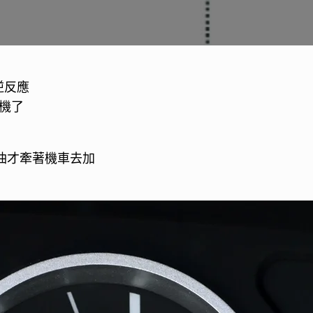
逆反應
機了
油才牽著機車去加