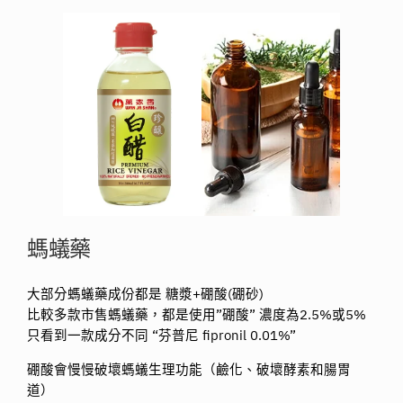
螞蟻藥
大部分螞蟻藥成份都是 糖漿+硼酸(硼砂)
比較多款市售螞蟻藥，都是使用”硼酸” 濃度為2.5%或5%
只看到一款成分不同 “芬普尼 fipronil 0.01%”
硼酸會慢慢破壞螞蟻生理功能（鹼化、破壞酵素和腸胃
道）