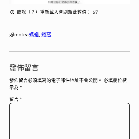
聽說（？）重新載入會刷新此數值：
67
gjlmotea
螞蟻
, 
蟻窩
發佈留言
發佈留言必須填寫的電子郵件地址不會公開。
必填欄位標
示為
*
留言
*