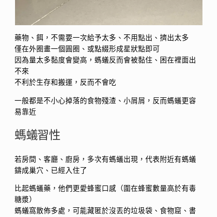
藥物、餌，不需要一次給予太多、不用點出、擠出太多
僅在外圈畫一個圓圈、或點綴形成星狀點即可
因為量太多黏度會變高，螞蟻反而會被黏住、困在裡面出
不來
不利於生存和搬運，反而不會吃
一般都是不小心掉落的食物殘渣、小屑屑，反而螞蟻更容
易靠近
螞蟻習性
若房間、客廳、廚房，多次有螞蟻出現，代表附近有螞蟻
鑄成巢穴、已經入住了
比起螞蟻藥，他們更愛蜂蜜口感（圍在蜂蜜數量高於有毒
糖漿）
螞蟻窩散佈多處，可能藏匿於沒丟的垃圾袋、食物窟、書