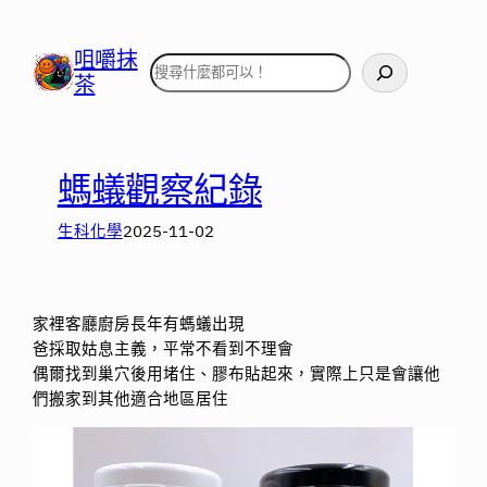
跳
至
咀嚼抹
搜
主
茶
尋
要
內
容
螞蟻觀察紀錄
生科化學
2025-11-02
家裡客廳廚房長年有螞蟻出現
爸採取姑息主義，平常不看到不理會
偶爾找到巢穴後用堵住、膠布貼起來，實際上只是會讓他
們搬家到其他適合地區居住