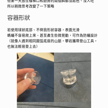
但第一天放在樓梯口和廚房的兩個餌都沒起色、沒人吃
所以稍微思考改變了一下策略
容器形狀
若使用球狀底部、不倒翁形狀容器，表面光滑
螞蟻不容易爬上來、甚至產生些微晃動，可作為防蟻設計
（就像人遇到相同圓弧底座的山脈，攀岩攜帶登山工具，
也無法輕易登上去）