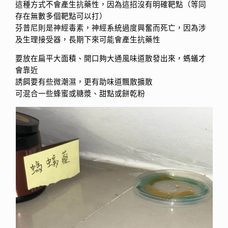
這種方式不會產生抗藥性，因為這招沒有明確靶點（等同
存在無數多個靶點可以打）
芬普尼則是神經毒素，神經系統過度興奮而死亡，因為涉
及生理接受器，長期下來可能會產生抗藥性
要放在扁平大面積、開口夠大通風味道散發出來，螞蟻才
會靠近
誘餌要有些微潮濕，更有助味道飄散擴散
可混合一些蜂蜜或糖漿、甜點或餅乾粉