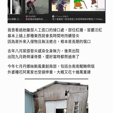
我曾看過她腹部人工造口的接口處，部位紅腫、冒膿泛紅
基本上插上那種東西就會長時間地持續發炎
因為是外來入侵物且無法癒合，根本是長期的傷口
去年八月尿道發炎感染全身無力，後來出院
出院九月跌倒灌骨漿，還好當時都熬過來了
今年七月丹娜絲颱風重創南部，包括台南南鯤鯓倒塌
外婆種花阿罵家也受損慘重，大概又花十幾萬重建