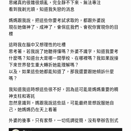
思緒真的很雜很煩亂，完全靜不下來、無法專注
看到我剃光頭，知道我失戀的消息
媽媽跟我說，把這些你要考試求取的，都跟外婆說
現在她做神了、成神了，會保庇我們、會祝你實現你的目
標
這時我在腦中又想理性的吐槽
思考著，若我說了她聽得懂嗎？外婆不識字，知道我要考
什麼嗎？知道台大是哪一間學校、在哪裡嗎？我如果說接
下來世界發生重大轉折她能理解嗎？
以及，如果這些她都能知道了，那我還要跟她傾訴什麼
嗎？
我知道我這時想這些很不好，因為這可能是媽媽重要的精
神支柱和寄託
忽然意識到，媽跟我說這些話，可能最終是想說服她自
己，她媽媽仍在天上看著
外婆的後事，只有家祭，一切低調從簡，沒有舉辦告別式