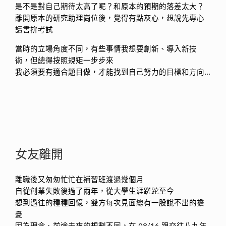
是不是對自己期待太高了呢？和原本的預期的落差太大？
離開原本的研究助理崗位後，覺得有點灰心，想說先專心
讀書拚考試
當時的立場角度不同，有些事情我想要創新、導入新技
術，但總得按照規矩一步步來
我必須要有適合題目做，才能找到自己努力的目標和方向…
女友離開
離職後又匆匆忙忙在補習班渡過幾個月
自從創業失敗後過了兩年，從大學生涯蹉跎至今
想到過往的種種回憶，雙方每次見面總有一股說不出的擔
憂
因為理念、前途未來的規劃不同，在 08/16 跟交往八九年