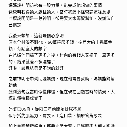
媽媽說神明彷彿有一股力量，能完成他想做的事情
爸爸叫我得饒人處且饒人。當時我聽不懂爸講這啥意思
吐槽說明明是一尊神明，卻需要大家籌資幫忙、沒辦法自
己搞定
我後來想想，這就是個心意吧
原本全村湊不到40、50萬這麼多錢，還差大約十幾萬金
額，有點龐大的數字
在爸媽他們捐了更多之後，村內的有錢人又捐了一筆更多
的，結果就差不多達標了
好啦，感覺結果是不錯的就好
之前神明暗中幫助過媽媽，現在他需要幫助、媽媽能夠幫
助他
聽到這句我當時似懂非懂，但在現在回顧當時的情景，大
概能懂這種感覺了
外婆已85歲，從兩三年前開始排尿不順
似乎括約肌無力，需要人工造口袋、插尿管背尿袋
加上重聽越發嚴重，都要非常大聲、已經聽不太到人跟她