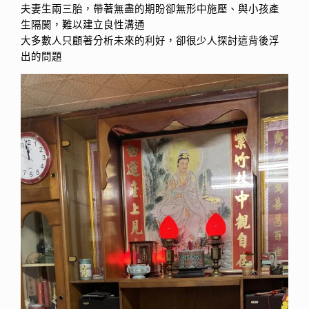
夫妻生兩三胎，帶著無盡的期盼卻無形中施壓、與小孩產
生隔閡，難以建立良性溝通
大多數人只顧著分析未來的利好，卻很少人探討這背後浮
出的問題