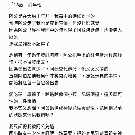
「18歲」尚年輕
阿公是在大約十年前，我高中的時候離世的
當時阿公走了我也是感到哀傷，但沒什麼感覺
因為阿公已經在我國中的時候得了阿茲海默症、逐漸老人
癡呆
連我是誰都不記得了
想到有一年過年發紅包時，阿公把手上的紅包當玩具般珍
惜，捨不得發出去，
因為發出去就少了，阿嬤交代他發，他又哭又鬧的
直到阿伯給他糖果他才笑開心地笑了，忘記玩具的事情，
開始將紅包一包包發出去
愛吃糖、尿褲子，越過越像個小孩，記憶倒退，這多麼可
怕的一件事情
我不禁又想問，阿公過世成神後能恢復記憶、能回到以前
的狀態來保佑我們嗎？
我只記得我被阿公兇過
國小時有一次在客廳跟二姊玩耍，把外套甩到恭奉祖先神