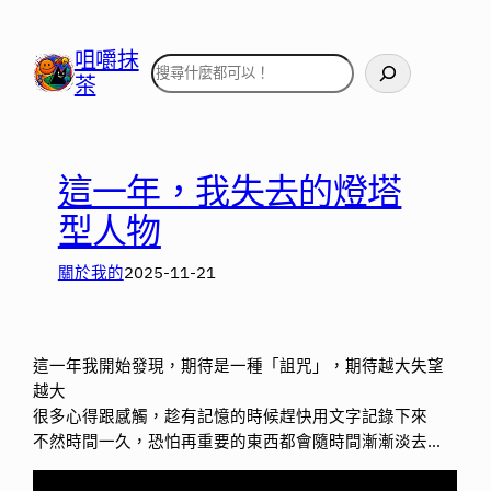
跳
至
咀嚼抹
搜
主
茶
尋
要
內
容
這一年，我失去的燈塔
型人物
關於我的
2025-11-21
這一年我開始發現，期待是一種「詛咒」，期待越大失望
越大
很多心得跟感觸，趁有記憶的時候趕快用文字記錄下來
不然時間一久，恐怕再重要的東西都會隨時間漸漸淡去…