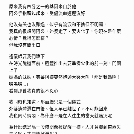
原來我有四分之一的基因來自於他
阿公手指頭包起來，受傷流血遲遲沒好
他沒有哭也沒難過，似乎有流淚和不捨但不明顯。
我真的很想問阿公，外婆走了、要火化了，你現在是什麼
心情？覺得怎麼樣？
但我沒有問出口
禮儀師要我們跪下
在時光隧道面前，遺體推出去要準備火化的前一刻，門關
上了
媽媽的妹妹，美華阿姨突然抱頭大哭大叫「那是我媽啊！
嗚嗚嗚…」
看到那幕我真的很不忍心
我同時也知道，那面牆只是一個儀式
外婆遺體還在門後、但人早已離世了，不可能回來
我也同時納悶，為什麼不是在人往生的當天就痛哭呢
為什麼總是隔一段時間像被提醒一樣，人才意識到東西失
去了呢，才開始掉淚呢？