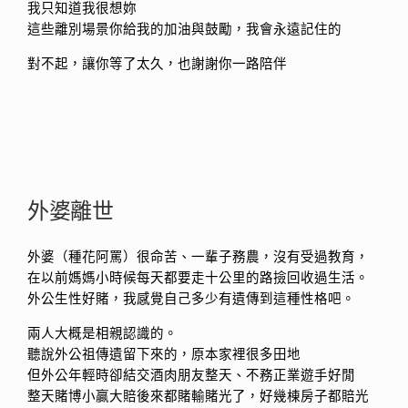
我只知道我很想妳
這些離別場景你給我的加油與鼓勵，我會永遠記住的
對不起，讓你等了太久，也謝謝你一路陪伴
外婆離世
外婆（種花阿罵）很命苦、一輩子務農，沒有受過教育，
在以前媽媽小時候每天都要走十公里的路撿回收過生活。
外公生性好賭，我感覺自己多少有遺傳到這種性格吧。
兩人大概是相親認識的。
聽說外公祖傳遺留下來的，原本家裡很多田地
但外公年輕時卻結交酒肉朋友整天、不務正業遊手好閒
整天賭博小贏大賠後來都賭輸賭光了，好幾棟房子都賠光