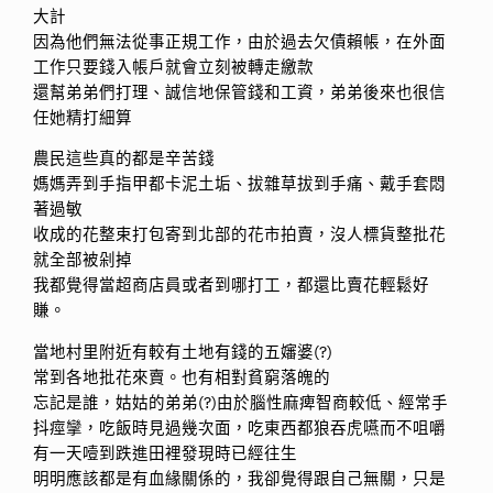
大計
因為他們無法從事正規工作，由於過去欠債賴帳，在外面
工作只要錢入帳戶就會立刻被轉走繳款
還幫弟弟們打理、誠信地保管錢和工資，弟弟後來也很信
任她精打細算
農民這些真的都是辛苦錢
媽媽弄到手指甲都卡泥土垢、拔雜草拔到手痛、戴手套悶
著過敏
收成的花整束打包寄到北部的花市拍賣，沒人標貨整批花
就全部被剁掉
我都覺得當超商店員或者到哪打工，都還比賣花輕鬆好
賺。
當地村里附近有較有土地有錢的五嬸婆(?)
常到各地批花來賣。也有相對貧窮落魄的
忘記是誰，姑姑的弟弟(?)由於腦性麻痺智商較低、經常手
抖痙攣，吃飯時見過幾次面，吃東西都狼吞虎嚥而不咀嚼
有一天噎到跌進田裡發現時已經往生
明明應該都是有血緣關係的，我卻覺得跟自己無關，只是