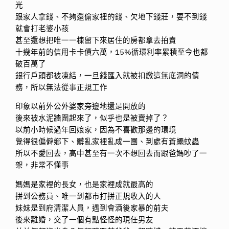
光
跟家人拿錢、不夠還偷家裡的錢、欠地下錢莊，要不到錢
就會打老婆小孩
甚至還想把唯一一棟留下來居住的房都拿去拍賣
十幾年前的信用卡卡債六萬，15%循環利率累積至今也都
破百萬了
銀行戶頭都被凍結，一旦錢匯入就被扣繳這無底洞的債
務，所以無法從事正規工作
印象以前外公外婆家旁邊地還是開放的
後來被水泥牆圍起來了，似乎也是被賣掉了？
以前小時候過年回娘家，因為不喜歡那邊的環境
覺得很偏僻鄉下、髒亂家裡亂成一團、到處有蒼蠅蚊蟲
所以不愛回去，高中甚至有一次不想回去而跟爸媽吵了一
架，非常不懂事
媽媽是家裡的長女，也是家裡成就最高的
拼到公務員、唯一到都市打拼正規收入的人
妹妹是到府清潔人員，遇到會酒後家暴的前夫
後來離婚，交了一個有點怪怪的現任男友