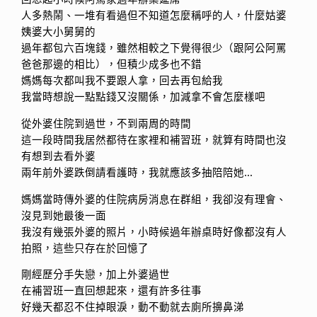
人多熱鬧、一堆有看過但不知道怎麼稱呼的人，什麼姑婆
姨婆大小舅舅的
過年都包六百塊錢，雖然相較之下覺得很少（跟阿公阿罵
爸爸那邊的相比），但積少成多也不錯
媽媽每次都叫我不要跟人拿，回去再包給我
我當時想說一點點錢又沒關係，加減拿不會怎麼樣吧
從外婆住院到過世，不到兩周的時間
這一段時間我居然都待在家裡和補習班，就算有時間也沒
有想到去看外婆
兩年前外婆跌倒請看護時，我就應該多抽陪陪她…
媽媽當時傳外婆的住院病房消息在群組，我卻沒有理會、
沒見到她最後一面
我沒有幾張外婆的照片，小時候過年辦桌時好像都沒有人
拍照，這些只存在於回憶了
剛經歷分手失戀，加上外婆過世
在補習班一直回想起來，還有許多往事
好幾天都忍不住掉眼淚，動不動就去廁所擤鼻涕