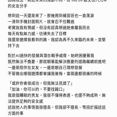
的女友分手
想到這一天還是來了，那幾周到補習班也一直落淚
一滑到手機封面照片，就會忍不住難過
老實說我有預感，但沒有認真想過她會離我而去
每天有點無力感，彷彿失去了目標
我還是選擇我看到的路、我認為再不久來臨的未來，並堅
持下去
對於AI過快的發展與潛在戰爭威脅，始終困擾著我
既然無法不擔憂，那就朝著能解決擔憂的道路繼續前進吧
一邊是陪伴在女友，一邊是朝自己理想發展
不管做出哪個選擇都會讓我後悔，當兩邊都很痛的時候
「或許你會很成功，但我無法見證了」
「加油，你可以的，不要找藉口」
我是個糟糕的男友，我很不懂得表達、也還不夠成熟，無
法提供足夠的安全感
述說他人的事情我很擅長，但我卻不擅長、彆扭於描述這
方面的事