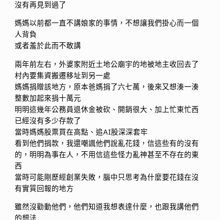
沒有再見到過了
媽媽以前都一直不講娘家的事情，不想讓我們掛心而一個
人背負
或者羞於此而不敢講
兩年前左右，外婆家附近土地公廟宇的地被地主收回去了
村內要集資搬遷移址到另一處
媽媽捐贈該地方，原本爸媽捐了六七萬，後來又想湊一湊
整數加起來捐十萬元
明明這幾年公務員退休金被砍、開銷很大、加上忙東忙西
已經沒有多少存款了
當時媽媽股票買在高點、追AI股深深套牢
看到他們捐款，我還嘲諷他們說亂花錢，信這些有的沒有
的，明明為事在人，不用信這些怪力亂神甚至不存在的東
西
當時可能剛歷經創業失敗，腦中只思考為什麼要花錢在沒
有實質回報的地方
雖然沒勸動他們，他們知道我想表達什麼，也跟我講他們
的想法