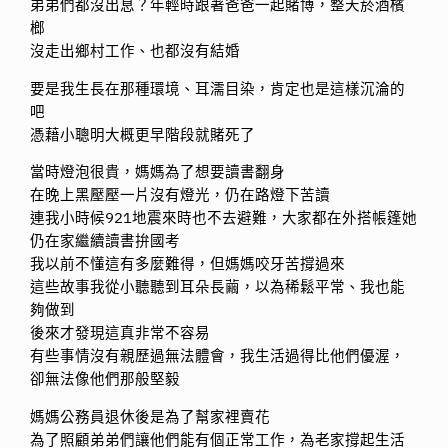
弟弟們都沒出息？年輕時跟著爸爸一起賭博，整天菸酒檳
榔
沒走出鄉村工作、也都沒有結婚
要是我生長在那種環境、耳濡目染，肯定也是這樣沉淪的
吧
憑藉小聰明大概更早階段就賭死了
當時燈泡很貴，媽媽為了想要讀書翻身
在晚上黑壓壓一片沒有燈光，仍在路燈下苦讀
連我小時候921地震來時也不去避難，大家都在外搭帳篷她
仍在家繼續讀書拚國考
我以前不懂這有多麼難得，但媽媽咬牙苦撐過來
這些故事我從小聽聽到耳朵長繭，以為稀鬆平常、我也能
夠做到
後來才發現這真非常不容易
有些事情沒有親歷過無法體會，我生活過得比他們優渥，
卻無法像他們那般堅毅
媽媽公務員退休後是為了幫家裡賣花
為了照顧弟弟們讓他們能有個正常工作，為老家撐起生活