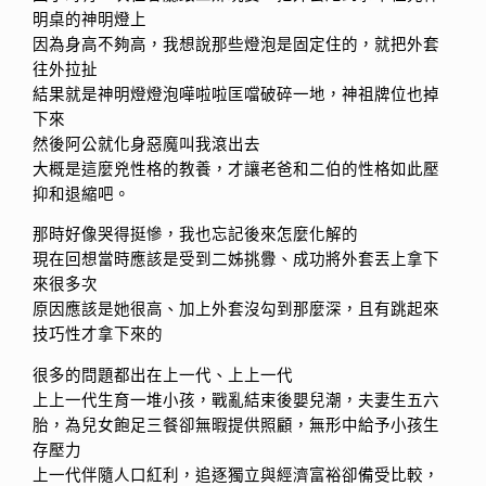
明桌的神明燈上
因為身高不夠高，我想說那些燈泡是固定住的，就把外套
往外拉扯
結果就是神明燈燈泡嘩啦啦匡噹破碎一地，神祖牌位也掉
下來
然後阿公就化身惡魔叫我滾出去
大概是這麼兇性格的教養，才讓老爸和二伯的性格如此壓
抑和退縮吧。
那時好像哭得挺慘，我也忘記後來怎麼化解的
現在回想當時應該是受到二姊挑釁、成功將外套丟上拿下
來很多次
原因應該是她很高、加上外套沒勾到那麼深，且有跳起來
技巧性才拿下來的
很多的問題都出在上一代、上上一代
上上一代生育一堆小孩，戰亂結束後嬰兒潮，夫妻生五六
胎，為兒女飽足三餐卻無暇提供照顧，無形中給予小孩生
存壓力
上一代伴隨人口紅利，追逐獨立與經濟富裕卻備受比較，