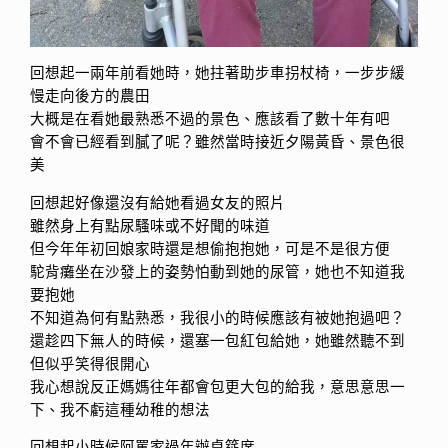
回想起一兩年前看她時，她拄著助步車拐杖椅，一步步緩
慢走向後方的農田
大概是在看她最熟悉不過的景色、應該看了數十年有吧
會不會已經看到膩了呢？雖然當時接近夕陽黃昏、景色很
美
回想起好像還沒有給她看過女友的照片
雖然身上有點尿騷味或不好聞的味道
但今年年初回娘家時還是想偷抱抱她，可是不是很方便
駝背癱坐在沙發上的姿勢怕動到她的尿管，她也不知道我
要抱她
不知道為何有點熟悉，我很小的時候應該有被她抱過吧？
還趁四下無人的時候，還塞一包紅包給她，她雖然聽不到
但似乎笑得很開心
我心想說反正媽媽往年都會包更大包的給我，意思意思一
下、我不虧這種幼稚的想法
回想起小時候阿罵家過年辦桌筵席