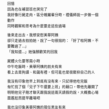
回憶
因為也在補習班也哭完了
我好像行屍走肉，區分親屬輩分時，禮儀師說一步做一個
動作
同時觀察和思考為什麼要走這些過場
後來走出去，我想安慰美華阿姨
卻只走過去拍拍她，說了一句很拙的：「好了啦阿姨，不
要難過了…」
「我知道…」她強顏歡笑的回我
屍體火化要等兩小時
中午吃飯時，美華阿姨的前夫有來
看上去是拘謹、和藹有禮，但可能也是很壓抑自己的人
我沒有印象他早上到底有沒有來，只記得他吃完飯
匆忙找了個「兒子下午還要上班」的藉口，帶他先離開了
明明他兒子剛才聊天跟我說這兩天請假的說，大概擔心場
面尷尬而提早離場吧
我也沒印象美華阿姨的現任男友有來