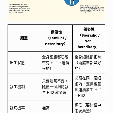
偶發性
遺傳性
（Sporadic /
類型
（Familial /
Non-
Hereditary）
hereditary）
全身細胞都已經
全身細胞都正常
出生狀態
帶有 Hit1（遺傳
（兩煞車都是好
來的）
的）
必須在同一個細
只要運氣不好，
胞內，運氣極差
發生機制
隨便一個細胞發
地連續發生 Hit1
生 Hit2 就發病
+ Hit2
極低（要連續中
發病機率
極高
兩次樂透）