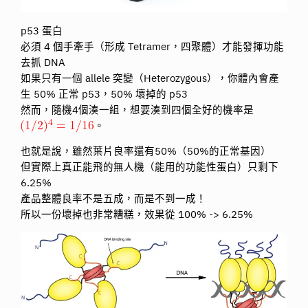
p53 蛋白
必須 4 個手牽手（形成 Tetramer，四聚體）才能發揮功能
去抓 DNA
如果只有一個 allele 突變（Heterozygous），你體內會產
生 50% 正常 p53，50% 壞掉的 p53
然而，隨機4個湊一組，想要湊到四個全好的機率是
。
也就是說，雖然葉片良率還有50%（50%的正常基因）
但實際上真正能飛的無人機（能用的功能性蛋白）只剩下
6.25%
產品整體良率不是五成，而是不到一成！
所以一份壞掉也非常糟糕，效果從 100% -> 6.25%