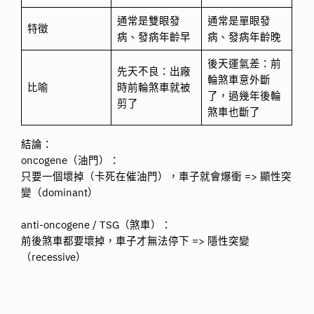
通常是雙眼發
通常是單眼發
特徵
病、發病年齡早
病、發病年齡晚
後天運氣差：前
先天不良：出廠
輪煞車意外斷
比喻
時前輪煞車就被
了，過幾年後輪
剪了
煞車也斷了
結論：
oncogene（油門）：
只要一個壞掉（卡死在催油門），車子就會爆衝 => 顯性突
變（dominant）
anti-oncogene / TSG（煞車）：
前後煞車都要壞掉，車子才無法停下 => 隱性突變
（recessive）