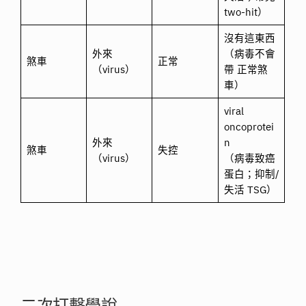
two-hit）
沒有這東西
外來
（病毒不會
煞車
正常
（virus）
帶 正常煞
車）
viral
oncoprotei
外來
n
煞車
失控
（virus）
（病毒致癌
蛋白；抑制/
失活 TSG）