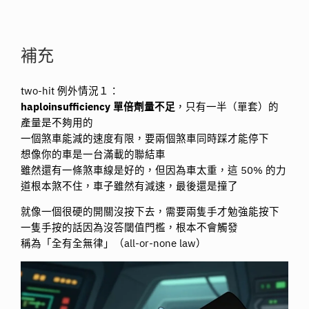
補充
two-hit 例外情況１：
haploinsufficiency 單倍劑量不足
，只有一半（單套）的
產量是不夠用的
一個煞車能減的速度有限，要兩個煞車同時踩才能停下
想像你的車是一台滿載的聯結車
雖然還有一條煞車線是好的，但因為車太重，這 50% 的力
道根本煞不住，車子雖然有減速，最後還是撞了
就像一個很硬的開關沒按下去，需要兩隻手才勉強能按下
一隻手按的話因為沒答閾值門檻，根本不會觸發
稱為「全有全無律」（all-or-none law）