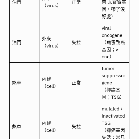
油門
正常
帶 乖寶寶基
（virus）
因，帶了沒
好處）
viral
oncogene
外來
油門
失控
（病毒致癌
（virus）
基因；v-
onc）
tumor
suppressor
內建
煞車
正常
gene
（cell）
（抑癌基
因；TSG）
mutated /
inactivated
內建
TSG
煞車
失控
（cell）
（抑癌基因
失活；常見