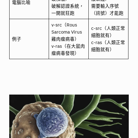
電腦比喻
破解認證系統，
需要輸入序號
一開就狂跑
（訊號）才能跑
v-src（Rous
c-src（人類正常
Sarcoma Virus
細胞就有）
例子
雞肉瘤病毒）
c-ras（人類正常
v-ras（在大鼠肉
細胞就有）
瘤病毒發現）