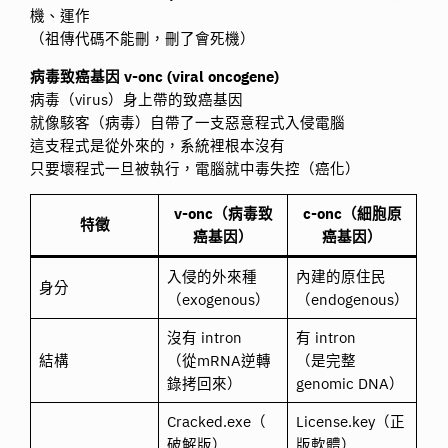
機、運作
（祖傳代碼不能刪，刪了會死機）
病毒致癌基因 v-onc (viral oncogene)
病毒（virus）身上帶的致癌基因
就像駭客（病毒）自帶了一支惡意程式入侵電腦
這支程式是從外來的，系統裡根本沒有
只要壞程式一旦被執行，電腦就中毒失控（癌化）
v-onc（病毒致
c-onc（細胞原
特徵
癌基因）
癌基因）
入侵的外來種
內建的原住民
身分
（exogenous）
（endogenous）
沒有 intron
有 intron
結構
（從mRNA逆轉
（是完整
錄拷回來）
genomic DNA）
Cracked.exe（
License.key（正
破解版）
版軟體）