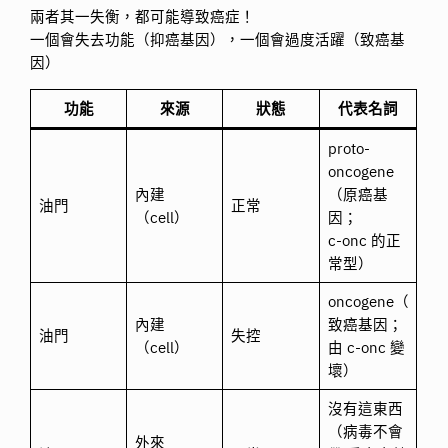
兩者其一失衡，都可能導致癌症！
一個會失去功能（抑癌基因），一個會過度活躍（致癌基
因）
功能
來源
狀態
代表名詞
proto-
oncogene
內建
（原癌基
油門
正常
（cell）
因；
c-onc 的正
常型）
oncogene（
內建
致癌基因；
油門
失控
（cell）
由 c-onc 變
壞）
沒有這東西
（病毒不會
外來