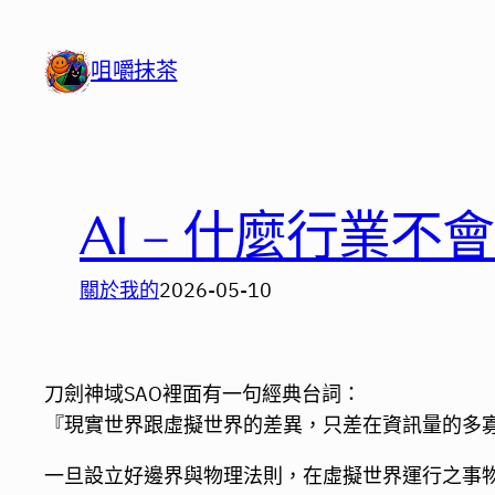
跳
至
咀嚼抹茶
主
要
內
容
AI – 什麼行業不
關於我的
2026-05-10
刀劍神域SAO裡面有一句經典台詞：
『現實世界跟虛擬世界的差異，只差在資訊量的多
一旦設立好邊界與物理法則，在虛擬世界運行之事