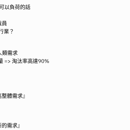
就可以負荷的話
裁員
行業？
人類需求
=> 淘汰率高達90%
高整體需求』
新的需求』