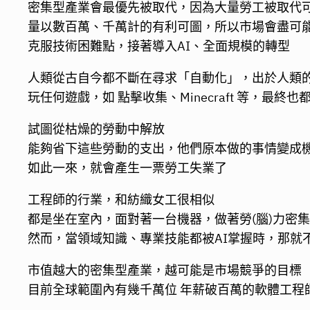
密集型產業會最優先被取代，因為大量勞工被取代
量以數百萬、千萬計的有利可圖，所以市場會盡可
克服技術困難點，接著導入AI、全面規模的轉型
人類從古自今都不斷在尋求「自動化」，出於人類
玩任何遊戲，如 點擊收集、Minecraft 等，最終
試圖從枯燥的勞動中解放
能夠省下這些勞動的支出，他們原本做的事情變成
如此一來，就會產生一票勞工失業了
工程師的行業，和紡織女工很相似
都是坐在室內，面對著一台機器，做著勞(腦)力密
然而，當領域知識、專業技能都被AI掌握時，那就
市值越大的密集型產業，越可能是市場競爭的目標
目前全球範圍內有幾千萬位 年薪破百萬的軟體工程