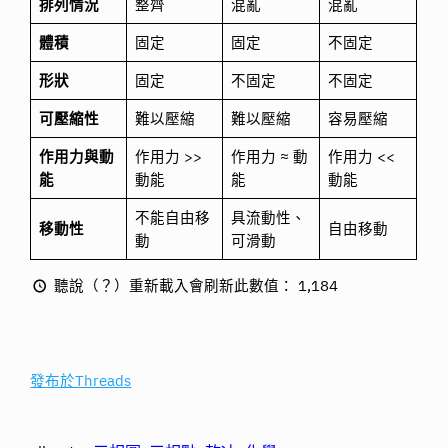
排列情況
整齊
混亂
混亂
體積
固定
固定
不固定
形狀
固定
不固定
不固定
可壓縮性
難以壓縮
難以壓縮
容易壓縮
作用力與動
作用力 >>
作用力 ≈ 動
作用力 <<
能
動能
能
動能
不能自由移
具流動性、
移動性
自由移動
動
可滑動
聽說（？）重新載入會刷新此數值：
1,184
發布於Threads