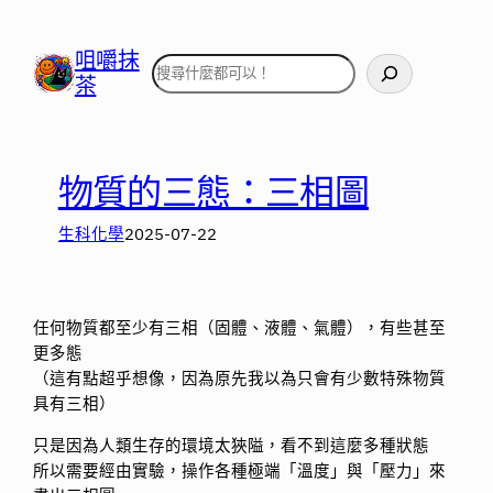
跳
至
咀嚼抹
搜
主
茶
尋
要
內
容
物質的三態：三相圖
生科化學
2025-07-22
任何物質都至少有三相（固體、液體、氣體），有些甚至
更多態
（這有點超乎想像，因為原先我以為只會有少數特殊物質
具有三相）
只是因為人類生存的環境太狹隘，看不到這麼多種狀態
所以需要經由實驗，操作各種極端「溫度」與「壓力」來