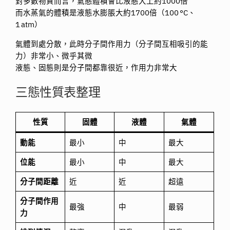
對多數物質而言，氣態體積會比液態大上約1000倍
而水蒸氣的體積是液態水膨脹大約1700倍（100 °C、
1 atm）
氣體到處分散，此時分子間作用力（分子間互相吸引的能
力）非常小、微乎其微
液態、固態則是分子間都靠很近，作用力非常大
三態性質表整理
性質
固體
液體
氣體
動能
最小
中
最大
位能
最小
中
最大
分子間距離
近
近
超遠
分子間作用
最強
中
最弱
力